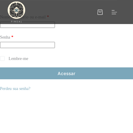
Nome de usuário ou e-mail
*
Senha
*
Lembre-me
Acessar
Perdeu sua senha?