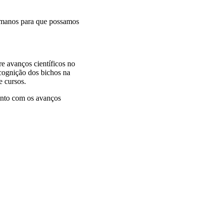
manos para que possamos
re avanços científicos no
 cognição dos bichos na
e cursos.
unto com os avanços