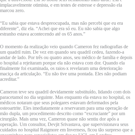
implacavelmente otimista, e em testes de estresse e depressão ela
marcou zero.
“Eu sabia que estava despreocupada, mas não percebi que eu era
diferente”, diz ela. “Achei que era só eu. Eu não sabia que algo
estranho estava acontecendo até os 65 anos.”
O momento da realização veio quando Cameron fez radiografias de
um quadril ruim. De vez em quando seu quadril cedeu, fazendo-a
andar de lado. Por três ou quatro anos, seu médico de família e depois
o hospital a rejeitaram porque ela não estava com dor. Quando ela
finalmente foi examinada, os raios-x revelaram uma deterioração
maciça da articulação. “Eu não tive uma pontada. Eles não podiam
acreditar.”
Cameron teve seu quadril devidamente substituído, lidando com dois
paracetamol no dia seguinte. Mas enquanto ela estava no hospital, os
médicos notaram que seus polegares estavam deformados pela
osteoartrite. Eles imediatamente a reservaram para uma operação de
mão dupla, um procedimento descrito como “excruciante” por um
cirurgião. Mais uma vez, Cameron quase não sentiu dor após a
operação. Um consultor, Devjit Srivastava, que supervisionava seus
cuidados no hospital Raigmore em Inverness, ficou tão surpreso que a