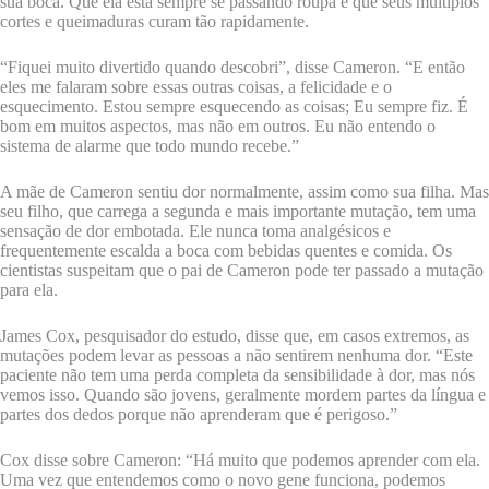
sua boca. Que ela está sempre se passando roupa e que seus múltiplos
cortes e queimaduras curam tão rapidamente.
“Fiquei muito divertido quando descobri”, disse Cameron. “E então
eles me falaram sobre essas outras coisas, a felicidade e o
esquecimento. Estou sempre esquecendo as coisas; Eu sempre fiz. É
bom em muitos aspectos, mas não em outros. Eu não entendo o
sistema de alarme que todo mundo recebe.”
A mãe de Cameron sentiu dor normalmente, assim como sua filha. Mas
seu filho, que carrega a segunda e mais importante mutação, tem uma
sensação de dor embotada. Ele nunca toma analgésicos e
frequentemente escalda a boca com bebidas quentes e comida. Os
cientistas suspeitam que o pai de Cameron pode ter passado a mutação
para ela.
James Cox, pesquisador do estudo, disse que, em casos extremos, as
mutações podem levar as pessoas a não sentirem nenhuma dor. “Este
paciente não tem uma perda completa da sensibilidade à dor, mas nós
vemos isso. Quando são jovens, geralmente mordem partes da língua e
partes dos dedos porque não aprenderam que é perigoso.”
Cox disse sobre Cameron: “Há muito que podemos aprender com ela.
Uma vez que entendemos como o novo gene funciona, podemos