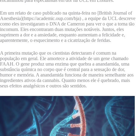
encaminhou para especialistas em dor na UCL em Londres.
Em um relato de caso publicado na quinta-feira no [British Journal of
Anesthesia](https://academic.oup.com/bja) , a equipe da UCL descreve
como eles investigaram o DNA de Cameron para ver o que a torna tão
incomum. Eles encontraram duas mutações notáveis. Juntos, eles
suprimem a dor e a ansiedade, enquanto aumentam a felicidade e,
aparentemente, o esquecimento e a cicatrização de feridas.
A primeira mutação que os cientistas detectaram é comum na
população em geral. Ele amortece a atividade de um gene chamado
FAAH. O gene produz uma enzima que quebra a anandamida, uma
substância química no corpo que é central para a sensação de dor,
humor e memória. A anandamida funciona de maneira semelhante aos
ingredientes ativos da cannabis. Quanto menos ele é quebrado, mais
seus efeitos analgésicos e outros são sentidos.