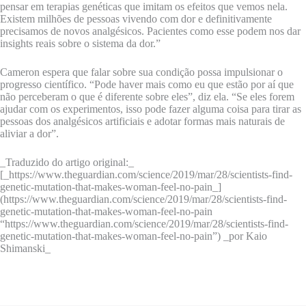
pensar em terapias genéticas que imitam os efeitos que vemos nela.
Existem milhões de pessoas vivendo com dor e definitivamente
precisamos de novos analgésicos. Pacientes como esse podem nos dar
insights reais sobre o sistema da dor.”
Cameron espera que falar sobre sua condição possa impulsionar o
progresso científico. “Pode haver mais como eu que estão por aí que
não perceberam o que é diferente sobre eles”, diz ela. “Se eles forem
ajudar com os experimentos, isso pode fazer alguma coisa para tirar as
pessoas dos analgésicos artificiais e adotar formas mais naturais de
aliviar a dor”.
_Traduzido do artigo original:_
[_https://www.theguardian.com/science/2019/mar/28/scientists-find-
genetic-mutation-that-makes-woman-feel-no-pain_]
(https://www.theguardian.com/science/2019/mar/28/scientists-find-
genetic-mutation-that-makes-woman-feel-no-pain
“https://www.theguardian.com/science/2019/mar/28/scientists-find-
genetic-mutation-that-makes-woman-feel-no-pain”) _por Kaio
Shimanski_