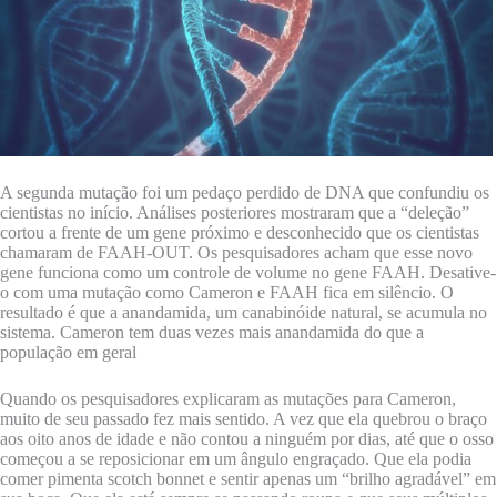
A segunda mutação foi um pedaço perdido de DNA que confundiu os
cientistas no início. Análises posteriores mostraram que a “deleção”
cortou a frente de um gene próximo e desconhecido que os cientistas
chamaram de FAAH-OUT. Os pesquisadores acham que esse novo
gene funciona como um controle de volume no gene FAAH. Desative-
o com uma mutação como Cameron e FAAH fica em silêncio. O
resultado é que a anandamida, um canabinóide natural, se acumula no
sistema. Cameron tem duas vezes mais anandamida do que a
população em geral
Quando os pesquisadores explicaram as mutações para Cameron,
muito de seu passado fez mais sentido. A vez que ela quebrou o braço
aos oito anos de idade e não contou a ninguém por dias, até que o osso
começou a se reposicionar em um ângulo engraçado. Que ela podia
comer pimenta scotch bonnet e sentir apenas um “brilho agradável” em