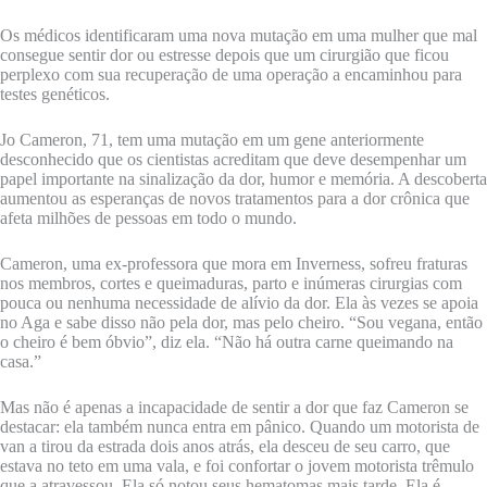
Os médicos identificaram uma nova mutação em uma mulher que mal
consegue sentir dor ou estresse depois que um cirurgião que ficou
perplexo com sua recuperação de uma operação a encaminhou para
testes genéticos.
Jo Cameron, 71, tem uma mutação em um gene anteriormente
desconhecido que os cientistas acreditam que deve desempenhar um
papel importante na sinalização da dor, humor e memória. A descoberta
aumentou as esperanças de novos tratamentos para a dor crônica que
afeta milhões de pessoas em todo o mundo.
Cameron, uma ex-professora que mora em Inverness, sofreu fraturas
nos membros, cortes e queimaduras, parto e inúmeras cirurgias com
pouca ou nenhuma necessidade de alívio da dor. Ela às vezes se apoia
no Aga e sabe disso não pela dor, mas pelo cheiro. “Sou vegana, então
o cheiro é bem óbvio”, diz ela. “Não há outra carne queimando na
casa.”
Mas não é apenas a incapacidade de sentir a dor que faz Cameron se
destacar: ela também nunca entra em pânico. Quando um motorista de
van a tirou da estrada dois anos atrás, ela desceu de seu carro, que
estava no teto em uma vala, e foi confortar o jovem motorista trêmulo
que a atravessou. Ela só notou seus hematomas mais tarde. Ela é