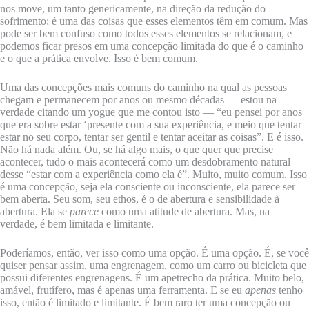
nos move, um tanto genericamente, na direção da redução do
sofrimento; é uma das coisas que esses elementos têm em comum. Mas
pode ser bem confuso como todos esses elementos se relacionam, e
podemos ficar presos em uma concepção limitada do que é o caminho
e o que a prática envolve. Isso é bem comum.
Uma das concepções mais comuns do caminho na qual as pessoas
chegam e permanecem por anos ou mesmo décadas — estou na
verdade citando um yogue que me contou isto — “eu pensei por anos
que era sobre estar ‘presente com a sua experiência, e meio que tentar
estar no seu corpo, tentar ser gentil e tentar aceitar as coisas”. E é isso.
Não há nada além. Ou, se há algo mais, o que quer que precise
acontecer, tudo o mais acontecerá como um desdobramento natural
desse “estar com a experiência como ela é”. Muito, muito comum. Isso
é uma concepção, seja ela consciente ou inconsciente, ela parece ser
bem aberta. Seu som, seu ethos, é o de abertura e sensibilidade à
abertura. Ela se
parece
como uma atitude de abertura. Mas, na
verdade, é bem limitada e limitante.
Poderíamos, então, ver isso como uma opção. É uma opção. É, se você
quiser pensar assim, uma engrenagem, como um carro ou bicicleta que
possui diferentes engrenagens. É um apetrecho da prática. Muito belo,
amável, frutífero, mas é apenas uma ferramenta. E se eu
apenas
tenho
isso, então é limitado e limitante. É bem raro ter uma concepção ou