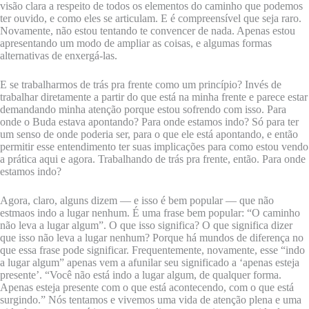
visão clara a respeito de todos os elementos do caminho que podemos
ter ouvido, e como eles se articulam. E é compreensível que seja raro.
Novamente, não estou tentando te convencer de nada. Apenas estou
apresentando um modo de ampliar as coisas, e algumas formas
alternativas de enxergá-las.
E se trabalharmos de trás pra frente como um princípio? Invés de
trabalhar diretamente a partir do que está na minha frente e parece estar
demandando minha atenção porque estou sofrendo com isso. Para
onde o Buda estava apontando? Para onde estamos indo? Só para ter
um senso de onde poderia ser, para o que ele está apontando, e então
permitir esse entendimento ter suas implicações para como estou vendo
a prática aqui e agora. Trabalhando de trás pra frente, então. Para onde
estamos indo?
Agora, claro, alguns dizem — e isso é bem popular — que não
estmaos indo a lugar nenhum. É uma frase bem popular: “O caminho
não leva a lugar algum”. O que isso significa? O que significa dizer
que isso não leva a lugar nenhum? Porque há mundos de diferença no
que essa frase pode significar. Frequentemente, novamente, esse “indo
a lugar algum” apenas vem a afunilar seu significado a ‘apenas esteja
presente’. “Você não está indo a lugar algum, de qualquer forma.
Apenas esteja presente com o que está acontecendo, com o que está
surgindo.” Nós tentamos e vivemos uma vida de atenção plena e uma