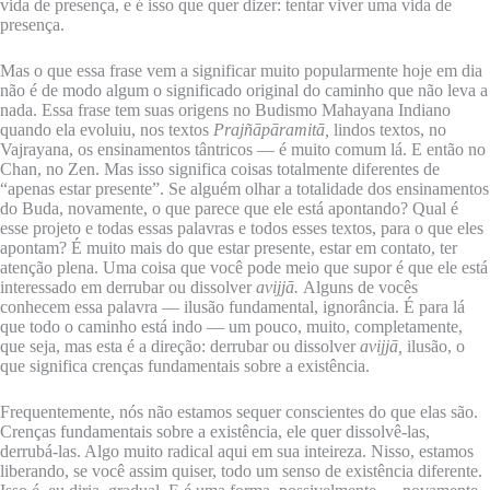
vida de presença, e é isso que quer dizer: tentar viver uma vida de
presença.
Mas o que essa frase vem a significar muito popularmente hoje em dia
não é de modo algum o significado original do caminho que não leva a
nada. Essa frase tem suas origens no Budismo Mahayana Indiano
quando ela evoluiu, nos textos
Prajñāpāramitā,
lindos textos, no
Vajrayana, os ensinamentos tântricos — é muito comum lá. E então no
Chan, no Zen. Mas isso significa coisas totalmente diferentes de
“apenas estar presente”. Se alguém olhar a totalidade dos ensinamentos
do Buda, novamente, o que parece que ele está apontando? Qual é
esse projeto e todas essas palavras e todos esses textos, para o que eles
apontam? É muito mais do que estar presente, estar em contato, ter
atenção plena. Uma coisa que você pode meio que supor é que ele está
interessado em derrubar ou dissolver
avijjā.
Alguns de vocês
conhecem essa palavra — ilusão fundamental, ignorância. É para lá
que todo o caminho está indo — um pouco, muito, completamente,
que seja, mas esta é a direção: derrubar ou dissolver
avijjā,
ilusão, o
que significa crenças fundamentais sobre a existência.
Frequentemente, nós não estamos sequer conscientes do que elas são.
Crenças fundamentais sobre a existência, ele quer dissolvê-las,
derrubá-las. Algo muito radical aqui em sua inteireza. Nisso, estamos
liberando, se você assim quiser, todo um senso de existência diferente.