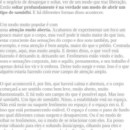
é o negócio de desapegar e soltar, ver de um modo que traz liberação.
Então
soltar profundamente é na verdade um modo de abrir um
tipo de s
amādhi.
E há diferentes formas disso acontecer.
Um modo muito popular é com
uma
atenção
muito
aberta.
Acabamos de
experimentar um foco um
pouco maior que o corpo, mas você pode ir muito maior do que isso,
estar consciente das sensações do corpo e dos sons também, por
exemplo, e essa atenção é bem ampla, maior do que o prédio. Centrada
no corpo, aqui, mas muito ampla. E dentro disso, o que você está
fazendo é deixando ir, deixando ser. Fenômenos estão vindo e indo,
sons e sensações corporais, isto e aquilo, pensamentos, e seu trabalho é
apenas deixá-los vir e ir embora. Deixe tudo surgir e estar. Isso é o que
alguém estaria fazendo com esse campo de atenção amplo.
O que acontecerá é, por fim, que haverá calma e abertura, e o corpo
começará a ser sentido como bem leve, muito aberto, muito
harmonizado. E há todo um campo do que é possível aqui. Mas isso
é
samādhi
. Um tipo de
samādhi
. Nisso, a estabilidade está no espaço.
Não está neste ou naquele fenômeno no espaço; é o espaço em si. É
isso que está permanecendo estável. O espaço é como o pano de fundo
no qual diferentes coisas surgem e desaparecem. Ou é no modo de
olhar os fenômenos, ou o modo de se relacionar com eles. Eu posso
estar olhando para eles e soltando ânsia/apego, olhando para eles e