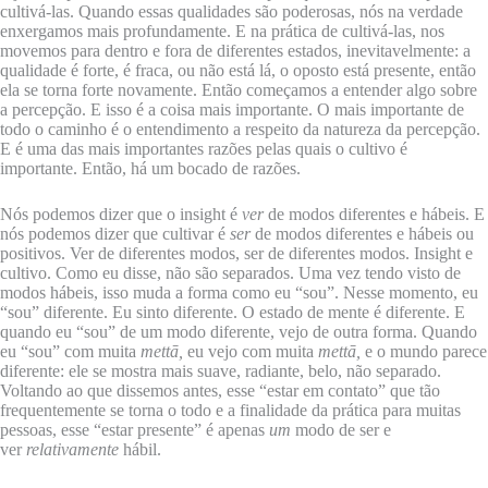
cultivá-las. Quando essas qualidades são poderosas, nós na verdade
enxergamos mais profundamente. E na prática de cultivá-las, nos
movemos para dentro e fora de diferentes estados, inevitavelmente: a
qualidade é forte, é fraca, ou não está lá, o oposto está presente, então
ela se torna forte novamente. Então começamos a entender algo sobre
a percepção. E isso é a coisa mais importante. O mais importante de
todo o caminho é o entendimento a respeito da natureza da percepção.
E é uma das mais importantes razões pelas quais o cultivo é
importante. Então, há um bocado de razões.
Nós podemos dizer que o insight é
ver
de modos diferentes e hábeis. E
nós podemos dizer que cultivar é
ser
de modos diferentes e hábeis ou
positivos. Ver de diferentes modos, ser de diferentes modos. Insight e
cultivo. Como eu disse, não são separados. Uma vez tendo visto de
modos hábeis, isso muda a forma como eu “sou”. Nesse momento, eu
“sou” diferente. Eu sinto diferente. O estado de mente é diferente. E
quando eu “sou” de um modo diferente, vejo de outra forma. Quando
eu “sou” com muita
mettā,
eu vejo com muita
mettā,
e o mundo parece
diferente: ele se mostra mais suave, radiante, belo, não separado.
Voltando ao que dissemos antes, esse “estar em contato” que tão
frequentemente se torna o todo e a finalidade da prática para muitas
pessoas, esse “estar presente” é apenas
um
modo de ser e
ver
relativamente
hábil.