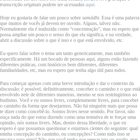
transcrição originais podem ser acessadas
aqui.
Hoje eu gostaria de falar um pouco sobre
samādhi.
Essa é uma palavra
que muitos de vocês já devem ter ouvido. Alguns, talvez não.
Normalmente ela é traduzida como “concentração”, mas eu espero que
possa ampliar um pouco o senso do que ela significa, e na verdade,
abrir a discussão sobre o que é isso e o que está envolvido, etc.
Eu quero falar sobre o tema um tanto genericamente, mas também
especificamente. Há um bocado de pessoas aqui, alguns estão fazendo
diferentes práticas, com históricos bem diferentes, diferentes
familiaridades, etc, mas eu espero que tenha algo útil para todos.
Para começar apenas com uma breve introdução e dar o contexto da
discussão: é possível, definitivamente, conceber o caminho e o que está
envolvido nele de diferentes maneiras, mesmo se nos restringirmos ao
budismo. Você e eu somos livres, completamente livres, para conceber
o caminho da forma que desejarmos. Não há ninguém mais que possa
te dizer como concebê-lo. Somos livres nesse sentido. Por favor, não
ouça nada do que estou dizendo como uma tentativa de te forçar uma
opinião, nós somos livres. Mas, dentro dessa liberdade, o que eu
espero é que possamos questionar e estarmos cientes do seguinte: qual
minha concepção do caminho, ou concepções? Como tudo isso se
encaixa para mim? Não que você tenha que pensar isto ou aquilo, mas