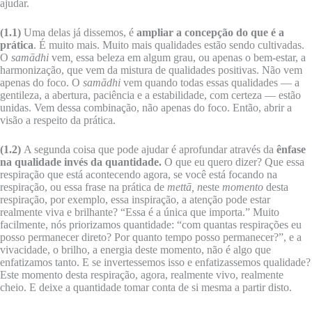
ajudar.
(1.1)
Uma delas já dissemos, é
ampliar a concepção do que é a
prática
. É muito mais. Muito mais qualidades estão sendo cultivadas.
O
samādhi
vem
,
essa beleza em algum grau, ou apenas o bem-estar, a
harmonização, que vem da mistura de qualidades positivas. Não vem
apenas do foco. O
samādhi
vem quando todas essas qualidades — a
gentileza, a abertura, paciência e a estabilidade, com certeza — estão
unidas. Vem dessa combinação, não apenas do foco. Então, abrir a
visão a respeito da prática.
(1.2)
A segunda coisa que pode ajudar é aprofundar através da
ênfase
na qualidade invés da quantidade.
O que eu quero dizer? Que essa
respiração que está acontecendo agora, se você está focando na
respiração, ou essa frase na prática de
mettā, n
este
momento
desta
respiração, por exemplo, essa inspiração, a atenção pode estar
realmente viva e brilhante? “Essa é a única que importa.” Muito
facilmente, nós priorizamos quantidade: “com quantas respirações eu
posso permanecer direto? Por quanto tempo posso permanecer?”, e a
vivacidade, o brilho, a energia deste momento, não é algo que
enfatizamos tanto. E se invertessemos isso e enfatizassemos qualidade?
Este momento desta respiração, agora, realmente vivo, realmente
cheio. E deixe a quantidade tomar conta de si mesma a partir disto.