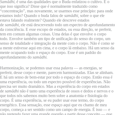
Samādhi
, é uma das qualidades que o Buda enfatizou o cultivo. E o
que isso significa? Disse que é normalmente traduzido como
“concentração”, mas novamente, se usarmos esse princípio: para onde
estamos indo? Quando o buda falou de
samādhi,
sobre o que ele
estava falando realmente? Quando ele descreve estados
de
samādhi,
ele está descrevendo todo um espectro de aprofundamento
da consciência. E esse escopo de estados, ou essa direção, se preferir,
tem em comum algumas coisas. Uma delas é que envolve o corpo
todo. Envolve também um tipo de unificação do senso do corpo, um
senso de totalidade e integração da mente com o corpo. Não é como se
a mente estivesse aqui em cima, e o corpo lá embaixo. Há um senso da
mente ocupando todo o espaço do corpo. Esse é um padrão do
aprofundamento do
samādhi.
Harmonização, se podemos usar essa palavra — as energias, se
preferir, desse corpo e mente, parecem harmonizadas. Elas se alinham.
E há um senso de bem-estar por todo o espaço do corpo. Então essa é
uma experiência, ou todo um espectro possível de experiências. Não
precisa ser muito dramático. Mas a experiência do corpo em estados
de
samādhi
não é tanto uma experiência de ossos e dedos e nervos e o
que todos nós sabemos muito bem sobre a anatomia e fisiologia do
corpo. É uma experiência, se eu puder usar esse termo, do corpo
energético. Essa sensação, esse espaço aqui que eu chamo de meu
corpo, começa a ser sentido como um campo de energia. É isso — e
não pretendo fazer uma grande questão a partir desse conceito — que