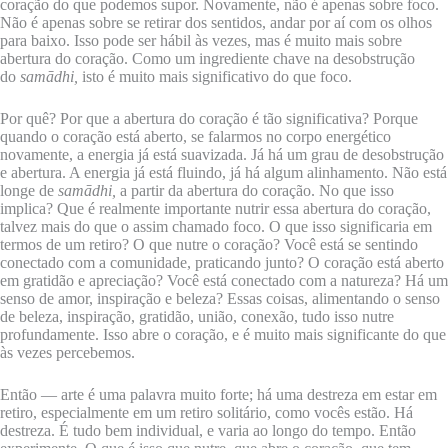
coração do que podemos supor. Novamente, não é apenas sobre foco.
Não é apenas sobre se retirar dos sentidos, andar por aí com os olhos
para baixo. Isso pode ser hábil às vezes, mas é muito mais sobre
abertura do coração. Como um ingrediente chave na desobstrução
do
samādhi,
isto é muito mais significativo do que foco.
Por quê? Por que a abertura do coração é tão significativa? Porque
quando o coração está aberto, se falarmos no corpo energético
novamente, a energia já está suavizada. Já há um grau de desobstrução
e abertura. A energia já está fluindo, já há algum alinhamento. Não está
longe de
samādhi,
a partir da abertura do coração. No que isso
implica? Que é realmente importante nutrir essa abertura do coração,
talvez mais do que o assim chamado foco. O que isso significaria em
termos de um retiro? O que nutre o coração? Você está se sentindo
conectado com a comunidade, praticando junto? O coração está aberto
em gratidão e apreciação? Você está conectado com a natureza? Há um
senso de amor, inspiração e beleza? Essas coisas, alimentando o senso
de beleza, inspiração, gratidão, união, conexão, tudo isso nutre
profundamente. Isso abre o coração, e é muito mais significante do que
às vezes percebemos.
Então — arte é uma palavra muito forte; há uma destreza em estar em
retiro, especialmente em um retiro solitário, como vocês estão. Há
destreza. É tudo bem individual, e varia ao longo do tempo. Então