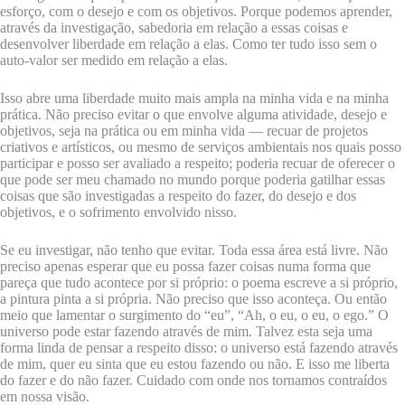
esforço, com o desejo e com os objetivos. Porque podemos aprender,
através da investigação, sabedoria em relação a essas coisas e
desenvolver liberdade em relação a elas. Como ter tudo isso sem o
auto-valor ser medido em relação a elas.
Isso abre uma liberdade muito mais ampla na minha vida e na minha
prática. Não preciso evitar o que envolve alguma atividade, desejo e
objetivos, seja na prática ou em minha vida — recuar de projetos
criativos e artísticos, ou mesmo de serviços ambientais nos quais posso
participar e posso ser avaliado a respeito; poderia recuar de oferecer o
que pode ser meu chamado no mundo porque poderia gatilhar essas
coisas que são investigadas a respeito do fazer, do desejo e dos
objetivos, e o sofrimento envolvido nisso.
Se eu investigar, não tenho que evitar. Toda essa área está livre. Não
preciso apenas esperar que eu possa fazer coisas numa forma que
pareça que tudo acontece por si próprio: o poema escreve a si próprio,
a pintura pinta a si própria. Não preciso que isso aconteça. Ou então
meio que lamentar o surgimento do “eu”, “Ah, o eu, o eu, o ego.” O
universo pode estar fazendo através de mim. Talvez esta seja uma
forma linda de pensar a respeito disso: o universo está fazendo através
de mim, quer eu sinta que eu estou fazendo ou não. E isso me liberta
do fazer e do não fazer. Cuidado com onde nos tornamos contraídos
em nossa visão.