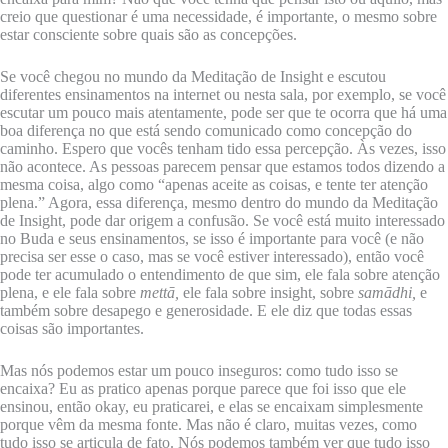
creio que questionar é uma necessidade, é importante, o mesmo sobre
estar consciente sobre quais são as concepções.
Se você chegou no mundo da Meditação de Insight e escutou
diferentes ensinamentos na internet ou nesta sala, por exemplo, se você
escutar um pouco mais atentamente, pode ser que te ocorra que há uma
boa diferença no que está sendo comunicado como concepção do
caminho. Espero que vocês tenham tido essa percepção. Às vezes, isso
não acontece. As pessoas parecem pensar que estamos todos dizendo a
mesma coisa, algo como “apenas aceite as coisas, e tente ter atenção
plena.” Agora, essa diferença, mesmo dentro do mundo da Meditação
de Insight, pode dar origem a confusão. Se você está muito interessado
no Buda e seus ensinamentos, se isso é importante para você (e não
precisa ser esse o caso, mas se você estiver interessado), então você
pode ter acumulado o entendimento de que sim, ele fala sobre atenção
plena, e ele fala sobre
mettā,
ele fala sobre insight, sobre
samādhi,
e
também sobre desapego e generosidade. E ele diz que todas essas
coisas são importantes.
Mas nós podemos estar um pouco inseguros: como tudo isso se
encaixa? Eu as pratico apenas porque parece que foi isso que ele
ensinou, então okay, eu praticarei, e elas se encaixam simplesmente
porque vêm da mesma fonte. Mas não é claro, muitas vezes, como
tudo isso se articula de fato. Nós podemos também ver que tudo isso