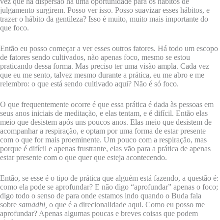
vez que há dispersão há uma oportunidade para os hábitos de
julgamento surgirem. Posso ver isso. Posso suavizar esses hábitos, e
trazer o hábito da gentileza? Isso é muito, muito mais importante do
que foco.
Então eu posso começar a ver esses outros fatores. Há todo um escopo
de fatores sendo cultivados, não apenas foco, mesmo se estou
praticando dessa forma. Mas preciso ter uma visão ampla. Cada vez
que eu me sento, talvez mesmo durante a prática, eu me abro e me
relembro: o que está sendo cultivado aqui? Não é só foco.
O que frequentemente ocorre é que essa prática é dada às pessoas em
seus anos iniciais de meditação, e elas tentam, e é difícil. Então elas
meio que desistem após uns poucos anos. Elas meio que desistem de
acompanhar a respiração, e optam por uma forma de estar presente
com o que for mais proeminente. Um pouco com a respiração, mas
porque é difícil e apenas frustrante, elas vão para a prática de apenas
estar presente com o que quer que esteja acontecendo.
Então, se esse é o tipo de prática que alguém está fazendo, a questão é:
como ela pode se aprofundar? E não digo “aprofundar” apenas o foco;
digo todo o senso de para onde estamos indo quando o Buda fala
sobre
samādhi,
o que é a direcionalidade aqui. Como eu posso me
aprofundar? Apenas algumas poucas e breves coisas que podem