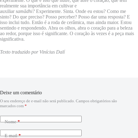
experimente. O que é isso que nutre, que abre o coração, que tem
realmente sua importância em cultivar e
auxiliar
samādhi?
Experimente. Sinta. Onde eu estou? Como me
sinto? Do que preciso? Posso perceber? Posso dar uma resposta? E
isso inclui tudo. Então é a roda de cerâmica, mas ainda maior. Estou
sentindo e respondendo. Abra os olhos, abra o coração para a beleza
ao redor, porque isso é significante. O coração às vezes é a peça mais
significativa.
Texto traduzido por Vinícius Dalí
Deixe um comentário
O seu endereço de e-mail não será publicado.
Campos obrigatórios são
marcados com
*
Nome
*
E-mail
*