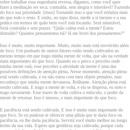
sobre trabalhar essa engenharia reversa, digamos, como você quer
fazer a meditação ser seca, contraída, sem alegria e miserável? Fazendo
do foco sua prioridade. [risos] Tornando isso o que você enfatiza mais
do que todo o resto. E então, no topo disso, medir a si mesmo e a sua
prática em termos de quão bem você está focando. Será miserável.
Será contraída e sem prazer. “Quão calma está a mente? Estou
distraído? Quantos pensamentos há? Já me livrei dos pensamentos?”
Isso é muito, muito importante. Muito, muito mais está envolvido além
de foco. Um punhado de outros fatores estão sendo cultivados ao
mesmo tempo em que trago minha mente de volta, que são na verdade
mais importantes do que foco. Quando eu o perco e percebo onde
minha mente está, esse perceber a atividade da mente é uma das
possíveis definições de atenção plena. Nesse momento, atenção plena
está sendo cultivada, e eu não estou com meu objeto primário, mas
reconheço que minha mente devaneou. Brilhante. Atenção plena está
sendo cultivada. E trago a mente de volta, e ela se dispersa, eu noto e
trago novamente. Esse trazer de volta cultiva o músculo, o poder da
mente de retornar. Isso é imenso, e mais importante do que foco.
E paciência está sendo cultivada. E isso é muito mais importante do
que foco. Se eu pudesse te oferecer uma pílula que te daria foco ou
paciência, eu lhe daria paciência. Servirá você muito melhor no longo
termo da sua vida. Espero que gentileza seja cultivada, porque cada