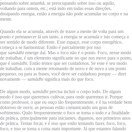
pensando sobre amanhã, se preocupando sobre isso ou aquilo,
voltando para ontem, etc.; está indo em todas essas direções,
dissipando energia, então a energia não pode acumular no corpo e na
mente.
Quando ela se acumula, através de trazer a mente de volta para um
ponto e permanecer lá um tanto, a energia se acumula e isto começa a
ser sentido de modo diferente. Esse espaço, esse corpo energético,
começa a se harmonizar. Então é parcialmente por isso
que
samādhi
emerge daí. Mas o foco não é o ponto. Foco, nesse modo
de trabalhar, é um elemento significante no que nos move para o ponto,
que é
samādhi.
Então temos que ser cuidadosos. Se esse é seu modo
de trabalhar, com a mente retomando de novo e de novo a um ponto
pequeno, ou para as frases, você deve ser cuidadoso porque — direi
novamente —
samādhi
significa mais do que foco.
De algum modo,
samādhi
precisa incluir o corpo todo. De algum
modo é isso que queremos cultivar, para onde queremos ir. Porque
como professor, o que eu ouço tão frequentemente, e é na verdade bem
doloroso de ouvir, as pessoas estão comunicando um grau de
sofrimento. Quão frequentemente o foco se torna o todo e a finalidade
da prática, principalmente para iniciantes, digamos, nos primeiros anos
de prática. Tentar focar, e é isso que estão tentando fazer, foco, foco,
foco, e isso se torna a coisa mais importante. Já que estamos falando