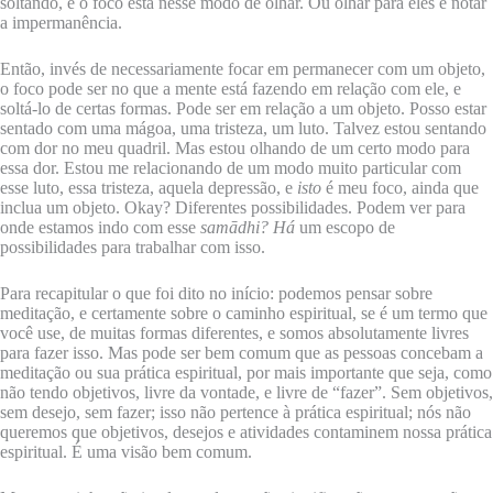
soltando, e o foco está nesse modo de olhar. Ou olhar para eles e notar
a impermanência.
Então, invés de necessariamente focar em permanecer com um objeto,
o foco pode ser no que a mente está fazendo em relação com ele, e
soltá-lo de certas formas. Pode ser em relação a um objeto. Posso estar
sentado com uma mágoa, uma tristeza, um luto. Talvez estou sentando
com dor no meu quadril. Mas estou olhando de um certo modo para
essa dor. Estou me relacionando de um modo muito particular com
esse luto, essa tristeza, aquela depressão, e
isto
é meu foco, ainda que
inclua um objeto. Okay? Diferentes possibilidades. Podem ver para
onde estamos indo com esse
samādhi? Há
um escopo de
possibilidades para trabalhar com isso.
Para recapitular o que foi dito no início: podemos pensar sobre
meditação, e certamente sobre o caminho espiritual, se é um termo que
você use, de muitas formas diferentes, e somos absolutamente livres
para fazer isso. Mas pode ser bem comum que as pessoas concebam a
meditação ou sua prática espiritual, por mais importante que seja, como
não tendo objetivos, livre da vontade, e livre de “fazer”. Sem objetivos,
sem desejo, sem fazer; isso não pertence à prática espiritual; nós não
queremos que objetivos, desejos e atividades contaminem nossa prática
espiritual. É uma visão bem comum.