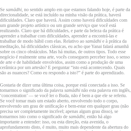
Se
samādhi,
no sentido amplo em que estamos falando hoje, é parte da
direcionalidade, se está incluído na minha visão da prática, haverá
dificuldades. Claro que haverá. Assim como haverá dificuldades com
um grande projeto artístico ou um grande serviço que você está
realizando. Claro que há dificuldades, e parte da beleza da prática é
aprender a trabalhar com dificuldades, aprender a encontrá-las e
trabalhar de modo hábil com elas. Relativo ao
samādhi
e à prática da
meditação, há dificuldades clássicas, eu acho que Yanai falará amanhã
sobre os cinco obstáculos. Mas há muitas, de outros tipos. Todo esse
negócio é realmente uma arte, vocês conseguem perceber isso, o senso
de arte e de habilidade envolvidos, assim como a produção de uma
cerâmica por um artesão? E perguntar “isto está acontecendo. Quais
são as nuances? Como eu respondo a isto?” é parte do aprendizado.
Gostaria de dizer uma última coisa, porque está conectada a isso. Se
tomarmos o significado da palavra
samādhi
não esta palavra em inglês,
‘concentration’ — se você ler o Buda, não é bem a que ele se referiu.
Se você tomar mais um estado aberto, envolvendo todo o corpo,
envolvendo um grau de unificação e bem-estar em qualquer grau (não
precisa ser completamente incrível; apenas algum grau disso), se
tomarmos isto como o significado de
samādhi,
então há algo
importante a entender: isso, ou esta direção, esta avenida, o
aprofundamento disto, é muito, muito mais dependente da abertura do