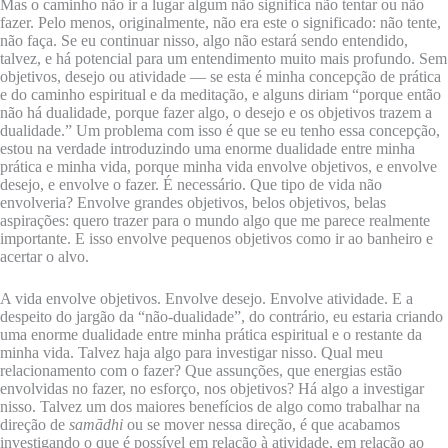
Mas o caminho não ir a lugar algum não significa não tentar ou não
fazer. Pelo menos, originalmente, não era este o significado: não tente,
não faça. Se eu continuar nisso, algo não estará sendo entendido,
talvez, e há potencial para um entendimento muito mais profundo. Sem
objetivos, desejo ou atividade — se esta é minha concepção de prática
e do caminho espiritual e da meditação, e alguns diriam “porque então
não há dualidade, porque fazer algo, o desejo e os objetivos trazem a
dualidade.” Um problema com isso é que se eu tenho essa concepção,
estou na verdade introduzindo uma enorme dualidade entre minha
prática e minha vida, porque minha vida envolve objetivos, e envolve
desejo, e envolve o fazer. É necessário. Que tipo de vida não
envolveria? Envolve grandes objetivos, belos objetivos, belas
aspirações: quero trazer para o mundo algo que me parece realmente
importante. E isso envolve pequenos objetivos como ir ao banheiro e
acertar o alvo.
A vida envolve objetivos. Envolve desejo. Envolve atividade. E a
despeito do jargão da “não-dualidade”, do contrário, eu estaria criando
uma enorme dualidade entre minha prática espiritual e o restante da
minha vida. Talvez haja algo para investigar nisso. Qual meu
relacionamento com o fazer? Que assunções, que energias estão
envolvidas no fazer, no esforço, nos objetivos? Há algo a investigar
nisso. Talvez um dos maiores benefícios de algo como trabalhar na
direção de
samādhi
ou se mover nessa direção, é que acabamos
investigando o que é possível em relação à atividade, em relação ao