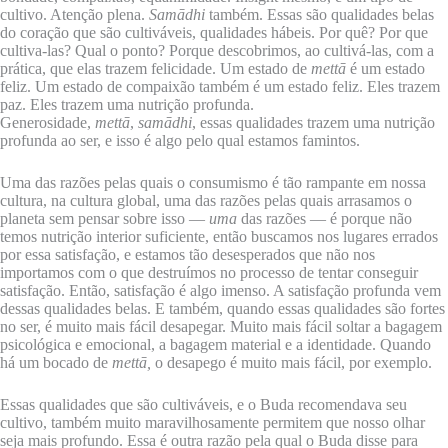
cultivo. Atenção plena.
Samādhi
também. Essas são qualidades belas
do coração que são cultiváveis, qualidades hábeis. Por quê? Por que
cultiva-las? Qual o ponto? Porque descobrimos, ao cultivá-las, com a
prática, que elas trazem felicidade. Um estado de
mettā
é um estado
feliz. Um estado de compaixão também é um estado feliz. Eles trazem
paz. Eles trazem uma nutrição profunda.
Generosidade,
mettā
,
samādhi
, essas qualidades trazem uma nutrição
profunda ao ser, e isso é algo pelo qual estamos famintos.
Uma das razões pelas quais o consumismo é tão rampante em nossa
cultura, na cultura global, uma das razões pelas quais arrasamos o
planeta sem pensar sobre isso —
uma
das razões — é porque não
temos nutrição interior suficiente, então buscamos nos lugares errados
por essa satisfação, e estamos tão desesperados que não nos
importamos com o que destruímos no processo de tentar conseguir
satisfação. Então, satisfação é algo imenso. A satisfação profunda vem
dessas qualidades belas. E também, quando essas qualidades são fortes
no ser, é muito mais fácil desapegar. Muito mais fácil soltar a bagagem
psicológica e emocional, a bagagem material e a identidade. Quando
há um bocado de
mettā,
o desapego é muito mais fácil, por exemplo.
Essas qualidades que são cultiváveis, e o Buda recomendava seu
cultivo, também muito maravilhosamente permitem que nosso olhar
seja mais profundo. Essa é outra razão pela qual o Buda disse para