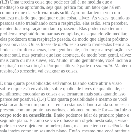
(1.3)
Uma terceira coisa que pode ser útil é, na medida que a
meditação se aprofunda, seja qual prática for, um fator que há em
comum é que ela
se torna mais sutil.
Aprofundar tem a ver com
sutileza mais do que qualquer outra coisa, talvez. Às vezes, quando as
pessoas estão trabalhando com a respiração, elas estão, sem perceber,
mantendo a respiração um tanto grosseira. Elas podem não ter um
problema respiratório ou narinas entupidas, mas quando vão meditar,
elas produzem uma respiração pesada, de modo que alguém próximo
possa ouvi-las. Ou as frases de
mettā
estão sendo marteladas bem alto.
Pode ser frutífero apenas, bem gentilmente, não forçar a respiração a se
tornar sutil, mas permitir que isso aconteça, de modo bem gentil, talvez
mais curta ou mais suave, etc. Muito, muito gentilmente, você inclina a
respiração nessa direção. Porque sutileza é parte do
samādhi
. Manter a
respiração grosseira vai estagnar as coisas.
E uma quarta possibilidade: estávamos falando sobre abrir a visão
sobre o que está envolvido, sobre qualidade invés de quantidade, e
gentilmente encorajar as coisas a se tornarem mais sutis quando isso
parece ser possível. (1.4) Uma quarta possibilidade é mesmo se você
está focando em um ponto — então estamos falando ainda sobre estar
presente com um ponto nas narinas, abdomen ou onde for —
incluir o
corpo todo na consciência.
Então podemos falar de primeiro plano e
segundo plano. É como se você olhasse um objeto nesta sala, a visão
pode ter esse objeto em primeiro plano, mas pode ter a consciência da
sala inteira como um segundo plano. Então, mesmo que você pratique