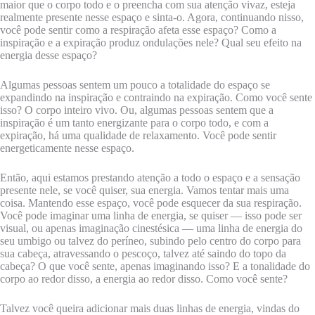
maior que o corpo todo e o preencha com sua atenção vivaz, esteja
realmente presente nesse espaço e sinta-o. Agora, continuando nisso,
você pode sentir como a respiração afeta esse espaço? Como a
inspiração e a expiração produz ondulações nele? Qual seu efeito na
energia desse espaço?
Algumas pessoas sentem um pouco a totalidade do espaço se
expandindo na inspiração e contraindo na expiração. Como você sente
isso? O corpo inteiro vivo. Ou, algumas pessoas sentem que a
inspiração é um tanto energizante para o corpo todo, e com a
expiração, há uma qualidade de relaxamento. Você pode sentir
energeticamente nesse espaço.
Então, aqui estamos prestando atenção a todo o espaço e a sensação
presente nele, se você quiser, sua energia. Vamos tentar mais uma
coisa. Mantendo esse espaço, você pode esquecer da sua respiração.
Você pode imaginar uma linha de energia, se quiser — isso pode ser
visual, ou apenas imaginação cinestésica — uma linha de energia do
seu umbigo ou talvez do períneo, subindo pelo centro do corpo para
sua cabeça, atravessando o pescoço, talvez até saindo do topo da
cabeça? O que você sente, apenas imaginando isso? E a tonalidade do
corpo ao redor disso, a energia ao redor disso. Como você sente?
Talvez você queira adicionar mais duas linhas de energia, vindas do