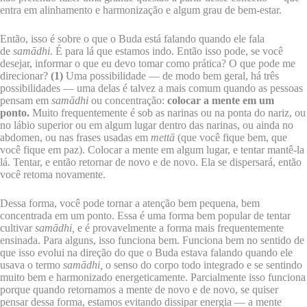
entra em alinhamento e harmonização e algum grau de bem-estar.
Então, isso é sobre o que o Buda está falando quando ele fala
de
samādhi.
É para lá que estamos indo. Então isso pode, se você
desejar, informar o que eu devo tomar como prática? O que pode me
direcionar?
(1)
Uma possibilidade — de modo bem geral, há três
possibilidades — uma delas é talvez a mais comum quando as pessoas
pensam em
samādhi
ou concentração:
colocar a mente em um
ponto.
Muito frequentemente é sob as narinas ou na ponta do nariz, ou
no lábio superior ou em algum lugar dentro das narinas, ou ainda no
abdomen, ou nas frases usadas em
mettā
(que você fique bem, que
você fique em paz). Colocar a mente em algum lugar, e tentar mantê-la
lá. Tentar, e então retornar de novo e de novo. Ela se dispersará, então
você retoma novamente.
Dessa forma, você pode tornar a atenção bem pequena, bem
concentrada em um ponto. Essa é uma forma bem popular de tentar
cultivar
samādhi,
e é provavelmente a forma mais frequentemente
ensinada. Para alguns, isso funciona bem. Funciona bem no sentido de
que isso evolui na direção do que o Buda estava falando quando ele
usava o termo
samādhi,
o senso do corpo todo integrado e se sentindo
muito bem e harmonizado energeticamente. Parcialmente isso funciona
porque quando retornamos a mente de novo e de novo, se quiser
pensar dessa forma, estamos evitando dissipar energia — a mente