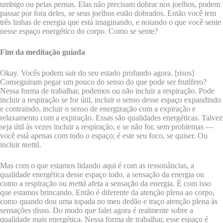
umbigo ou pelas pernas. Elas não precisam dobrar nos joelhos, podem
passar por fora deles, se seus joelhos estão dobrados. Então você tem
três linhas de energia que está imaginando, e notando o que você sente
nesse espaço energético do corpo. Como se sente?
Fim da meditação guiada
Okay. Vocês podem sair do seu estado profundo agora. [risos]
Conseguiram pegar um pouco do senso do que pode ser frutífero?
Nessa forma de trabalhar, podemos ou não incluir a respiração. Pode
incluir a respiração se for útil, incluir o senso desse espaço expandindo
e contraindo, incluir o senso de energização com a expiração e
relaxamento com a expiração. Essas são qualidades energéticas. Talvez
seja útil às vezes incluir a respiração, e se não for, sem problemas —
você está apenas com todo o espaço; é este seu foco, se quiser. Ou
incluir
mettā.
Mas com o que estamos lidando aqui é com as ressonâncias, a
qualidade energética desse espaço todo, a sensação da energia ou
como a respiração ou
mettā
afeta a sensação da energia. É com isso
que estamos brincando. Então é diferente da atenção plena ao corpo,
como quando dou uma topada no meu dedão e traço atenção plena às
sensações disso. Do modo que falei agora é realmente sobre a
qualidade mais energética. Nessa forma de trabalhar, esse espaço é