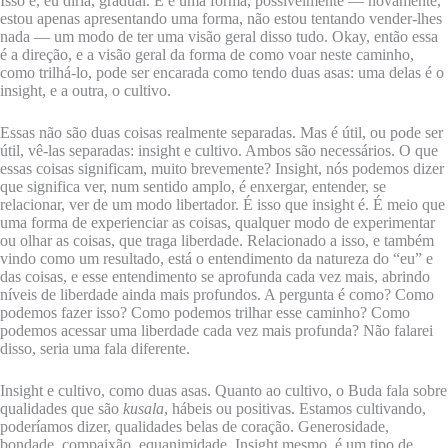
Isso é, eu diria, gradual. E é uma forma, possivelmente — novamente,
estou apenas apresentando uma forma, não estou tentando vender-lhes
nada — um modo de ter uma visão geral disso tudo. Okay, então essa
é a direção, e a visão geral da forma de como voar neste caminho,
como trilhá-lo, pode ser encarada como tendo duas asas: uma delas é o
insight, e a outra, o cultivo.
Essas não são duas coisas realmente separadas. Mas é útil, ou pode ser
útil, vê-las separadas: insight e cultivo. Ambos são necessários. O que
essas coisas significam, muito brevemente? Insight, nós podemos dizer
que significa ver, num sentido amplo, é enxergar, entender, se
relacionar, ver de um modo libertador. É isso que insight é. É meio que
uma forma de experienciar as coisas, qualquer modo de experimentar
ou olhar as coisas, que traga liberdade. Relacionado a isso, e também
vindo como um resultado, está o entendimento da natureza do “eu” e
das coisas, e esse entendimento se aprofunda cada vez mais, abrindo
níveis de liberdade ainda mais profundos. A pergunta é como? Como
podemos fazer isso? Como podemos trilhar esse caminho? Como
podemos acessar uma liberdade cada vez mais profunda? Não falarei
disso, seria uma fala diferente.
Insight e cultivo, como duas asas. Quanto ao cultivo, o Buda fala sobre
qualidades que são
kusala
, hábeis ou positivas. Estamos cultivando,
poderíamos dizer, qualidades belas de coração. Generosidade,
bondade, compaixão, equanimidade. Insight mesmo, é um tipo de